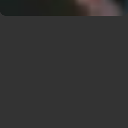
WER WIR SIND ?
Durch den Einsatz einer
einzigartigen Mischung aus
Ingenieur-, Konstruktions- und
Designdisziplinen in Verbindung
mit unübertroffenem Fachwissen
und Erfahrung.
ÜBER UNS